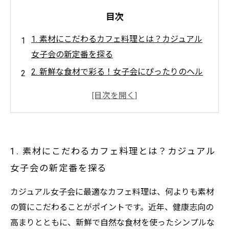
目次
1. 素材にこだわるカフェ料理とは？カジュアル
女子会の新定番を探る
2. 新鮮な食材で彩る！女子会にぴったりのヘル
シーメニュー紹介
3. 味と見た目のバランスが鍵！おしゃれ女子会
料理の秘密
4. 実際に試してみた！素材重視カフェ料理で叶
1. 素材にこだわるカフェ料理とは？カジュアル
えるリラックスタイム
女子会の新定番を探る
5. 素材と雰囲気で女子会がもっと楽しく！おす
すめカフェとメニューまとめ
カジュアル女子会に最適なカフェ料理は、何よりも素材
6. 手軽だけど特別感あり！カジュアル女子会に
の質にこだわることがポイントです。近年、健康志向の
最適なカフェ料理の選び方
高まりとともに、新鮮で自然な食材を使ったシンプルな