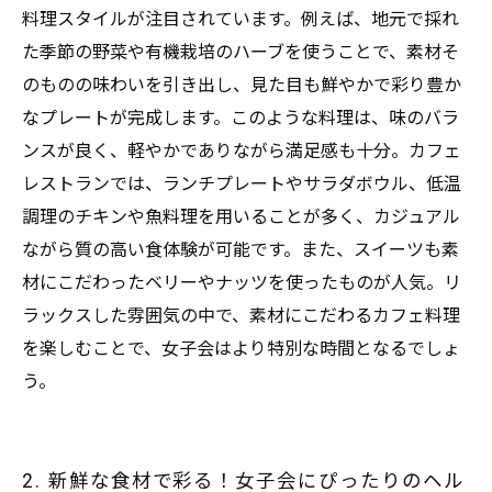
7. 健康志向×おしゃれカフェ料理：女子会で味わ
料理スタイルが注目されています。例えば、地元で採れ
う新しい食の楽しみ方
た季節の野菜や有機栽培のハーブを使うことで、素材そ
のものの味わいを引き出し、見た目も鮮やかで彩り豊か
なプレートが完成します。このような料理は、味のバラ
ンスが良く、軽やかでありながら満足感も十分。カフェ
レストランでは、ランチプレートやサラダボウル、低温
調理のチキンや魚料理を用いることが多く、カジュアル
ながら質の高い食体験が可能です。また、スイーツも素
材にこだわったベリーやナッツを使ったものが人気。リ
ラックスした雰囲気の中で、素材にこだわるカフェ料理
を楽しむことで、女子会はより特別な時間となるでしょ
う。
2. 新鮮な食材で彩る！女子会にぴったりのヘル