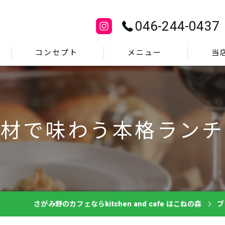
046-244-0437
コンセプト
メニュー
当
ギャラリー
ランチ
よくある質問
ディナー
素材で味わう本格ランチ
洋食屋
イタリア
女子会
さがみ野のカフェならkitchen and cafe はこねの森
ブ