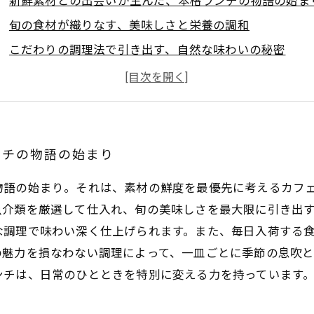
新鮮素材との出会いが生んだ、本格ランチの物語の始ま
旬の食材が織りなす、美味しさと栄養の調和
こだわりの調理法で引き出す、自然な味わいの秘密
地元産食材を活かしたメニュー開発の舞台裏
訪れるたびに心満たされる、至福のランチ体験の結末
なぜ新鮮素材がカフェランチの味を決めるのか？
化学調味料に頼らない、本物の味覚へのこだわり
ンチの物語の始まり
物語の始まり。それは、素材の鮮度を最優先に考えるカフ
魚介類を厳選して仕入れ、旬の美味しさを最大限に引き出
な調理で味わい深く仕上げられます。また、毎日入荷する
の魅力を損なわない調理によって、一皿ごとに季節の息吹
ンチは、日常のひとときを特別に変える力を持っています