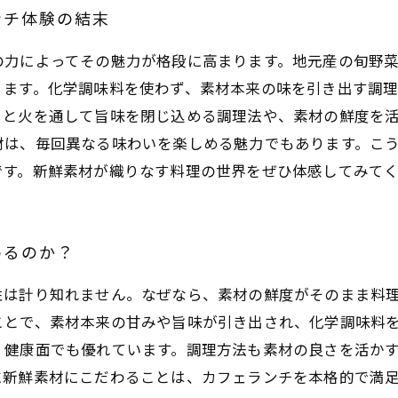
ンチ体験の結末
の力によってその魅力が格段に高まります。地元産の旬野
ります。化学調味料を使わず、素材本来の味を引き出す調
っと火を通して旨味を閉じ込める調理法や、素材の鮮度を
材は、毎回異なる味わいを楽しめる魅力でもあります。こ
です。新鮮素材が織りなす料理の世界をぜひ体感してみて
めるのか？
性は計り知れません。なぜなら、素材の鮮度がそのまま料
ことで、素材本来の甘みや旨味が引き出され、化学調味料
、健康面でも優れています。調理方法も素材の良さを活か
に新鮮素材にこだわることは、カフェランチを本格的で満