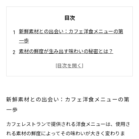
目次
新鮮素材との出会い：カフェ洋食メニューの第
一歩
素材の鮮度が生み出す味わいの秘密とは？
旬の食材を使ったおすすめ洋食メニュー紹介
健康にも嬉しい！新鮮野菜が織りなすカフェの
魅力
新鮮素材で作る洋食がもたらす特別なひととき
新鮮素材との出会い：カフェ洋食メニューの第
新鮮素材が引き立てるカフェの洋食メニューと
一歩
は？
カフェで味わう素材の鮮度が生む至福の時間
カフェレストランで提供される洋食メニューは、使用さ
れる素材の鮮度によってその味わいが大きく変わりま