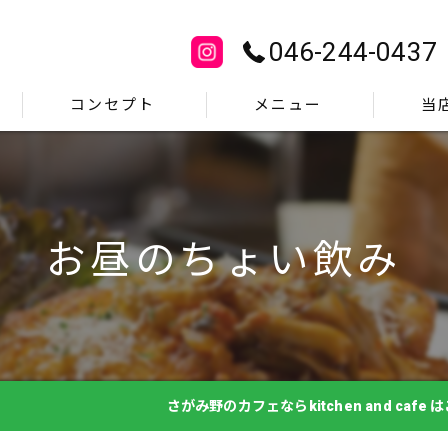
046-244-0437
コンセプト
メニュー
当
ギャラリー
ランチ
よくある質問
ディナー
お昼のちょい飲み
洋食屋
イタリア
女子会
さがみ野のカフェならkitchen and cafe