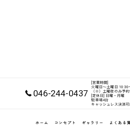
[営業時間]
火曜日～土曜日 10:30～ 15:0
046-244-0437
（※）土曜夜のみ予約
[定休日] 日曜・月曜
駐車場4台
キャッシュレス決済可
ホーム
コンセプト
ギャラリー
よくある